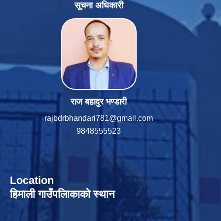
सूचना अधिकारी
राज बहादुर भण्डारी
rajbdrbhandari781@gmail.com
9848555523
Location
हिमाली गाउँपलािकाको स्थान