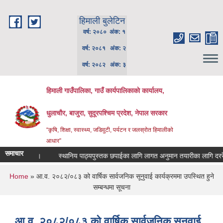
Skip to main content
हिमाली बुलेटिन
वर्ष: २०८० अंक: १
वर्ष: २०८१ अंक: २
वर्ष: २०८२ अंक: ३
हिमाली गाउँपालिका, गाउँ कार्यपालिकाकाे कार्यालय,
धुलाचौर, बाजुरा, सुदूरपश्चिम प्रदेश, नेपाल सरकार
“कृषि, शिक्षा, स्वास्थ्य, जडिवुटी, पर्यटन र जलस्रोत हिमालीको
आधार”
समाचार
्धी सूचना ।
स्थानिय पाठ्यपुस्तक छपाईका लागि लागत अनुमान तयारीका लागि दररेट उपल
You are here
Home
» आ.व. २०८२/०८३ को वार्षिक सार्वजनिक सूनुवाई कार्यक्रममा उपस्थित हुने
सम्बन्धमा सूचना
आ.व. २०८२/०८३ को वार्षिक सार्वजनिक सूनुवाई