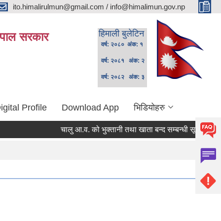
ito.himalirulmun@gmail.com / info@himalimun.gov.np
हिमाली बुलेटिन
 नेपाल सरकार
वर्ष: २०८० अंक: १
वर्ष: २०८१ अंक: २
वर्ष: २०८२ अंक: ३
igital Profile
Download App
भिडियोहरु
चालु आ.व. को भुक्तानी तथा खाता बन्द सम्बन्धी सूचना ।
स्