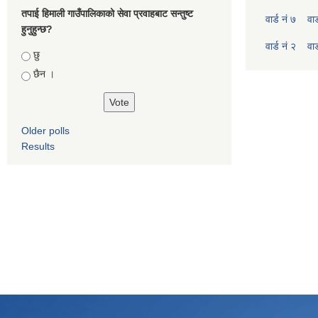
तपाई हिमाली गाउँपालिकाको सेवा प्रवाहबाट सन्तुष्ट
वार्ड नं ७
वार
हुनुहुन्छ?
वार्ड नं २
वार
Choices
छु
छैन ।
Older polls
Results