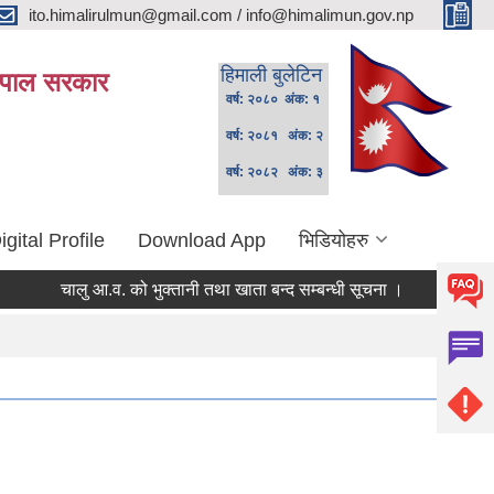
ito.himalirulmun@gmail.com / info@himalimun.gov.np
हिमाली बुलेटिन
 नेपाल सरकार
वर्ष: २०८० अंक: १
वर्ष: २०८१ अंक: २
वर्ष: २०८२ अंक: ३
igital Profile
Download App
भिडियोहरु
चालु आ.व. को भुक्तानी तथा खाता बन्द सम्बन्धी सूचना ।
स्थानिय पाठ्