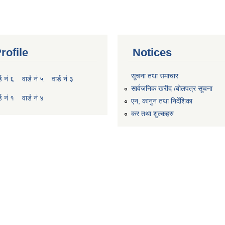
rofile
Notices
सूचना तथा समाचार
्ड नं ६
वार्ड नं ५
वार्ड नं ३
सार्वजनिक खरीद /बोलपत्र सूचना
्ड नं १
वार्ड नं ४
एन, कानुन तथा निर्देशिका
कर तथा शुल्कहरु