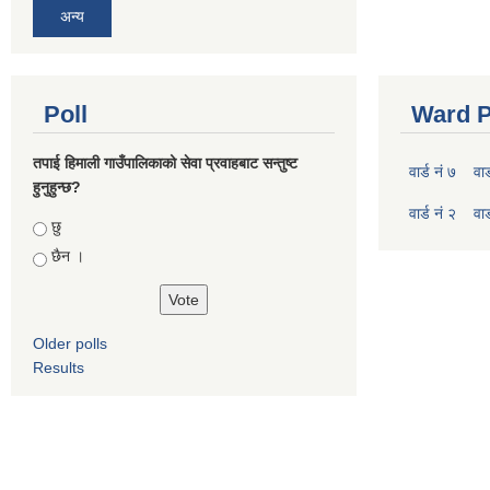
अन्य
Poll
Ward P
तपाई हिमाली गाउँपालिकाको सेवा प्रवाहबाट सन्तुष्ट
वार्ड नं ७
वार
हुनुहुन्छ?
वार्ड नं २
वार
Choices
छु
छैन ।
Older polls
Results