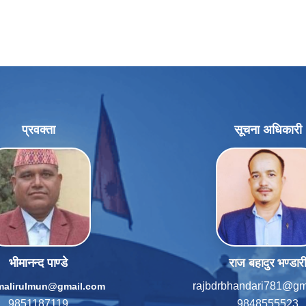
प्रवक्ता
सूचना अधिकारी
भीमानन्द पाण्डे
राज बहादुर भण्डार
rajbdrbhandari781@gm
imalirulmun@gmail.com
9851187119
9848555523