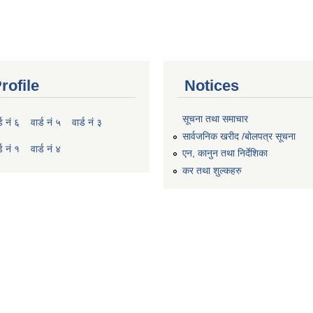
rofile
Notices
सूचना तथा समाचार
्ड नं ६
वार्ड नं ५
वार्ड नं ३
सार्वजनिक खरीद /बोलपत्र सूचना
्ड नं १
वार्ड नं ४
एन, कानुन तथा निर्देशिका
कर तथा शुल्कहरु