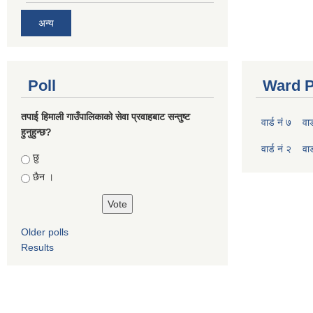
अन्य
Poll
Ward P
तपाई हिमाली गाउँपालिकाको सेवा प्रवाहबाट सन्तुष्ट
वार्ड नं ७
वार
हुनुहुन्छ?
वार्ड नं २
वार
Choices
छु
छैन ।
Older polls
Results