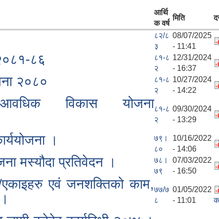
आर्थि
मिति
द
क वर्ष
८२/८
08/07/2025
३
- 11:41
ा २०८१-८६
८१-८
12/31/2024
२
- 16:37
ोजना २०८०
८१-८
10/27/2024
२
- 14:22
म आवधिक विकास योजना
८१-८
09/30/2024
२
- 13:29
कार्ययोजना ।
७९।
10/16/2022
८०
- 14:06
ेजना मस्यौदा प्रतिवेदन ।
७८।
07/03/2022
७९
- 16:50
एकाइहरु एवं जनशक्तिको काम,
७७/७
01/05/2022
 ।
८
- 11:01
क