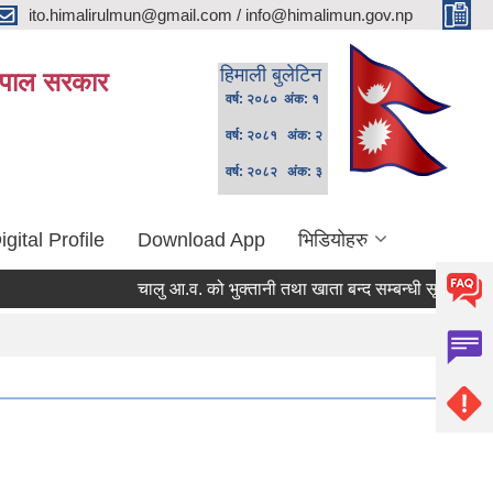
ito.himalirulmun@gmail.com / info@himalimun.gov.np
हिमाली बुलेटिन
 नेपाल सरकार
वर्ष: २०८० अंक: १
वर्ष: २०८१ अंक: २
वर्ष: २०८२ अंक: ३
igital Profile
Download App
भिडियोहरु
चालु आ.व. को भुक्तानी तथा खाता बन्द सम्बन्धी सूचना ।
स