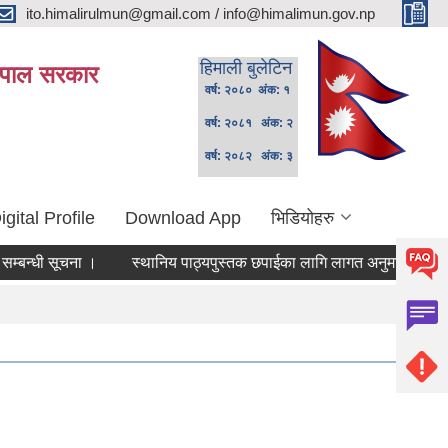
ito.himalirulmun@gmail.com / info@himalimun.gov.np
हिमाली बुलेटिन
 नेपाल सरकार
वर्ष: २०८० अंक: १
वर्ष: २०८१ अंक: २
वर्ष: २०८२ अंक: ३
igital Profile
Download App
भिडियोहरु
्धी सूचना ।
स्थानिय पाठ्यपुस्तक छपाईका लागि लागत अनुमान तयारीका लागि