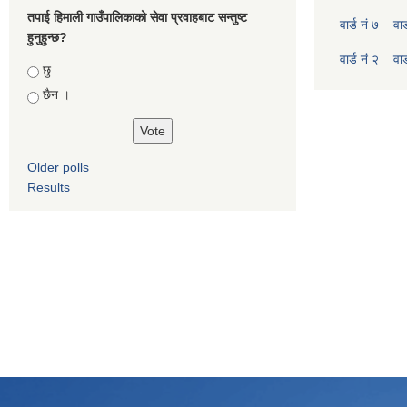
तपाई हिमाली गाउँपालिकाको सेवा प्रवाहबाट सन्तुष्ट
वार्ड नं ७
वार
हुनुहुन्छ?
वार्ड नं २
वार
Choices
छु
छैन ।
Older polls
Results