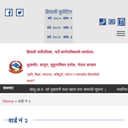
Skip to main content
हिमाली बुलेटिन
वर्ष: २०८० अंक: १
वर्ष: २०८१ अंक: २
वर्ष: २०८२ अंक: ३
हिमाली गाउँपालिका, गाउँ कार्यपालिकाकाे कार्यालय,
धुलाचौर, बाजुरा, सुदूरपश्चिम प्रदेश, नेपाल सरकार
“कृषि, शिक्षा, स्वास्थ्य, जडिवुटी, पर्यटन र जलस्रोत हिमालीको
आधार”
समाचार
चालु आ.व. को भुक्तानी तथा खाता बन्द सम्बन्धी सूचना ।
स्थानिय पाठ
You are here
Home
» वार्ड नं २
वार्ड नं २