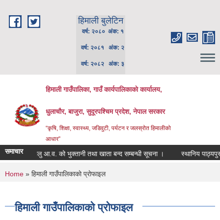
Skip to main content
हिमाली बुलेटिन
वर्ष: २०८० अंक: १
वर्ष: २०८१ अंक: २
वर्ष: २०८२ अंक: ३
हिमाली गाउँपालिका, गाउँ कार्यपालिकाकाे कार्यालय,
धुलाचौर, बाजुरा, सुदूरपश्चिम प्रदेश, नेपाल सरकार
“कृषि, शिक्षा, स्वास्थ्य, जडिवुटी, पर्यटन र जलस्रोत हिमालीको
आधार”
समाचार
चालु आ.व. को भुक्तानी तथा खाता बन्द सम्बन्धी सूचना ।
स्थानिय पाठ्यपुस्तक 
You are here
Home
» हिमाली गाउँपालिकाकाे प्राेफाइल
हिमाली गाउँपालिकाकाे प्राेफाइल