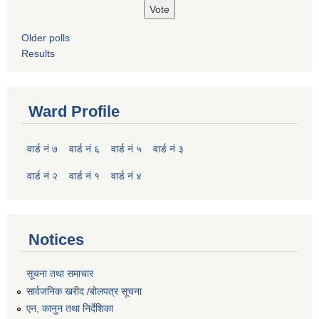
Older polls
Results
Ward Profile
वार्ड नं ७
वार्ड नं ६
वार्ड नं ५
वार्ड नं ३
वार्ड नं २
वार्ड नं १
वार्ड नं ४
Notices
सूचना तथा समाचार
सार्वजनिक खरीद /बोलपत्र सूचना
एन, कानुन तथा निर्देशिका