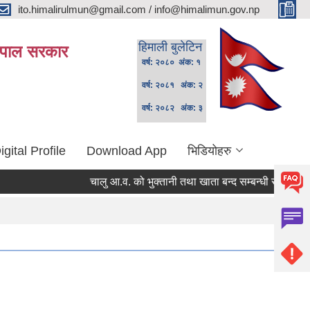
ito.himalirulmun@gmail.com / info@himalimun.gov.np
हिमाली बुलेटिन
 नेपाल सरकार
वर्ष: २०८० अंक: १
वर्ष: २०८१ अंक: २
वर्ष: २०८२ अंक: ३
igital Profile
Download App
भिडियोहरु
चालु आ.व. को भुक्तानी तथा खाता बन्द सम्बन्धी सूचना ।