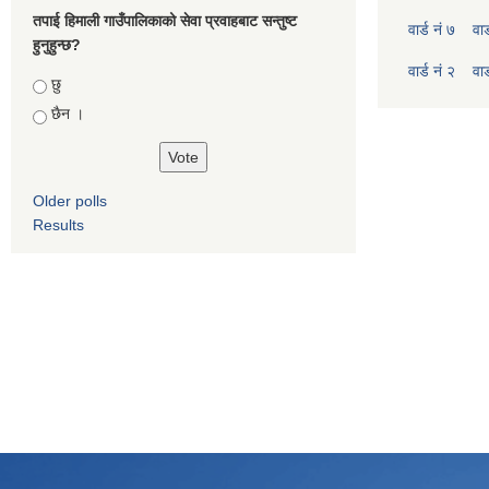
तपाई हिमाली गाउँपालिकाको सेवा प्रवाहबाट सन्तुष्ट
वार्ड नं ७
वार
हुनुहुन्छ?
वार्ड नं २
वार
Choices
छु
छैन ।
Older polls
Results