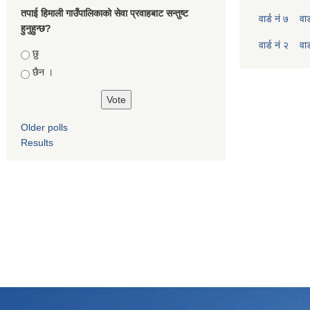
तपाई हिमाली गाउँपालिकाको सेवा प्रवाहबाट सन्तुष्ट
वार्ड नं ७
वार
हुनुहुन्छ?
वार्ड नं २
वार
Choices
छु
छैन ।
Older polls
Results