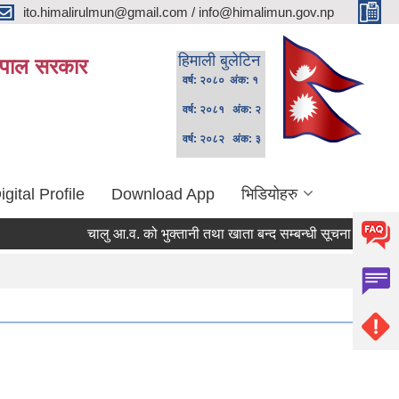
ito.himalirulmun@gmail.com / info@himalimun.gov.np
हिमाली बुलेटिन
 नेपाल सरकार
वर्ष: २०८० अंक: १
वर्ष: २०८१ अंक: २
वर्ष: २०८२ अंक: ३
igital Profile
Download App
भिडियोहरु
चालु आ.व. को भुक्तानी तथा खाता बन्द सम्बन्धी सूचना ।
स्थानि