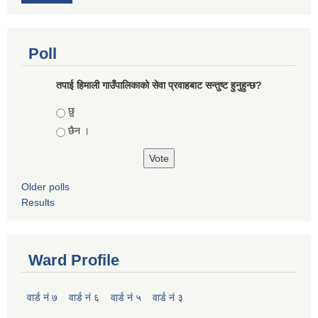
Poll
तपाई हिमाली गाउँपालिकाको सेवा प्रवाहबाट सन्तुष्ट हुनुहुन्छ?
Choices
छु
छैन ।
Older polls
Results
Ward Profile
वार्ड नं ७
वार्ड नं ६
वार्ड नं ५
वार्ड नं ३