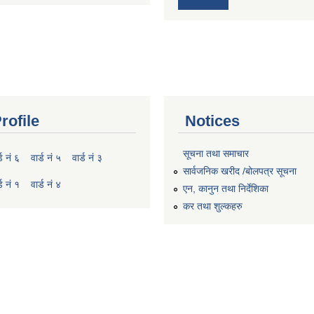
rofile
Notices
सूचना तथा समाचार
्ड नं ६
वार्ड नं ५
वार्ड नं ३
सार्वजनिक खरीद /बोलपत्र सूचना
्ड नं १
वार्ड नं ४
एन, कानुन तथा निर्देशिका
कर तथा शुल्कहरु