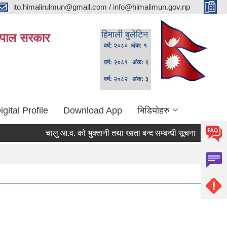
ito.himalirulmun@gmail.com / info@himalimun.gov.np
हिमाली बुलेटिन
 नेपाल सरकार
वर्ष: २०८० अंक: १
वर्ष: २०८१ अंक: २
वर्ष: २०८२ अंक: ३
igital Profile
Download App
भिडियोहरु
चालु आ.व. को भुक्तानी तथा खाता बन्द सम्बन्धी सूचना ।
स्थानि