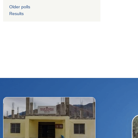
Older polls
Results
f
Facebook
⋯