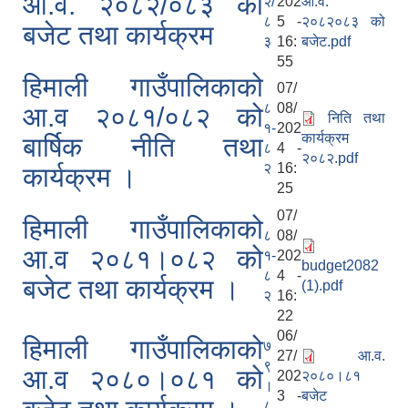
आ.व. २०८२/०८३ को
२/
202
आ.व.
८
5 -
२०८२०८३ को
बजेट तथा कार्यक्रम
३
16:
बजेट.pdf
55
हिमाली गाउँपालिकाको
07/
८
08/
आ.व २०८१/०८२ को
निति तथा
१-
202
कार्यक्रम
बार्षिक नीति तथा
८
4 -
२०८२.pdf
२
16:
कार्यक्रम ।
25
07/
हिमाली गाउँपालिकाको
८
08/
आ.व २०८१।०८२ को
१-
202
budget2082
८
4 -
बजेट तथा कार्यक्रम ।
(1).pdf
२
16:
22
06/
हिमाली गाउँपालिकाको
७
27/
आ.व.
९
आ.व २०८०।०८१ को
202
२०८०।८१
।
3 -
बजेट
८