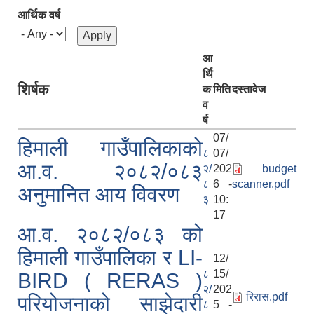
आर्थिक वर्ष
आ
र्थि
शिर्षक
क
मिति
दस्तावेज
व
र्ष
07/
हिमाली गाउँपालिकाको
८
07/
आ.व. २०८२/०८३
२/
202
budget
८
6 -
scanner.pdf
अनुमानित आय विवरण
३
10:
17
आ.व. २०८२/०८३ को
हिमाली गाउँपालिका र LI-
12/
८
15/
BIRD ( RERAS )
२/
202
रिरास.pdf
परियोजनाको साझेदारी
८
5 -