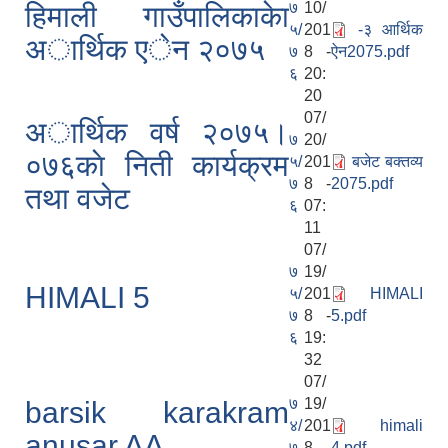
७
10/
हिमाली गाउँपालिकाकेा
५/
201
-३ आर्थिक
अार्थिक एेन २०७५
७
8 -
ऐन2075.pdf
६
20:
20
07/
अार्थिक वर्ष २०७५।
७
20/
०७६काे निती कार्यक्रम
५/
201
बजेट बक्तव्य
७
8 -
2075.pdf
तथा वजेट
६
07:
11
07/
७
19/
HIMALI 5
५/
201
HIMALI
७
8 -
5.pdf
६
19:
32
07/
७
19/
barsik karakram
४/
201
himali
anusar AA...
७
8 -
4.pdf