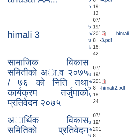
५
19:
13
07/
७
19/
himali 3
५/
201
himali
७
8 -
3.pdf
६
18:
42
सामाजिक विकास
07/
समितीकाे अा.व २०७५
७
19/
/ ७६ काे निति तथा
५/
201
७
8 -
himali2.pdf
कार्यक्रम तर्जुमाकाे
६
18:
प्रतिवेदन २०७५
24
07/
अार्थिक विकास
७
19/
समितिकाे प्रतिवेदन
५/
201
७
8 -