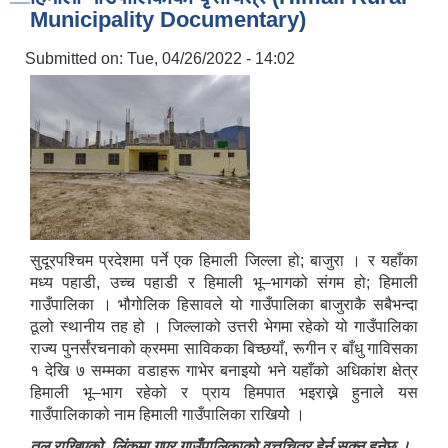
Municipality Documentary)
Submitted on:
Tue, 04/26/2022 - 14:02
सुदूरपश्चिम प्रदेशमा पर्ने एक हिमाली जिल्ला हो; बाजुरा । र यहाँका
मध्य पहाडी, उच्च पहाडी र हिमाली भू–भागको संगम हो; हिमाली
गाउँपालिका । भौगोलिक हिसावले यो गाउँपालिका बाजुराकै सबैभन्दा
ठूलो स्थानीय तह हो । जिल्लाको उत्तरी भेगमा रहेको यो गाउँपालिका
राज्य पुनर्संरचनाको क्रममा साविकका बिच्छयाँ, रूगीन र बाँधु गाविसका
१ देखि ७ सम्मका वडाहरू गाभेर बनाइयो भने यहाँको अधिकांश क्षेत्र
हिमाली भू–भाग रहेको र प्राय हिमपात भइराख्ने हुनाले यस
गाउँपालिकाको नाम हिमाली गाउँपालिका राखियोे ।
तल राखिएको लिंकमा गएर गाउँपालिकाकाे वृत्तचित्र हेर्न सक्नु हुनेछ ।