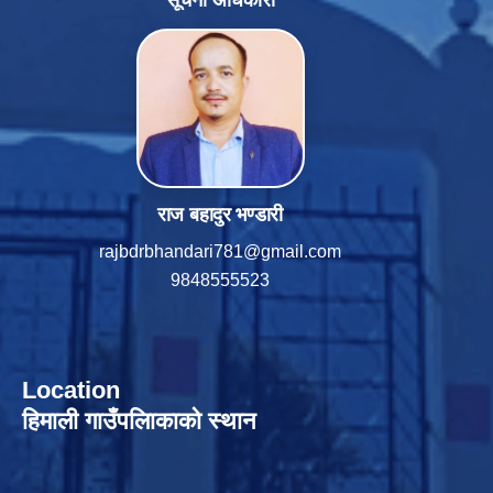
सूचना अधिकारी
राज बहादुर भण्डारी
rajbdrbhandari781@gmail.com
9848555523
Location
हिमाली गाउँपलािकाको स्थान