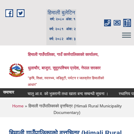
Skip to main content
हिमाली बुलेटिन
वर्ष: २०८० अंक: १
वर्ष: २०८१ अंक: २
वर्ष: २०८२ अंक: ३
हिमाली गाउँपालिका, गाउँ कार्यपालिकाकाे कार्यालय,
धुलाचौर, बाजुरा, सुदूरपश्चिम प्रदेश, नेपाल सरकार
“कृषि, शिक्षा, स्वास्थ्य, जडिवुटी, पर्यटन र जलस्रोत हिमालीको
आधार”
समाचार
चालु आ.व. को भुक्तानी तथा खाता बन्द सम्बन्धी सूचना ।
स्थानिय पाठ्यप
You are here
Home
» हिमाली गाउँपालिकाकाे वृत्तचित्र (Himali Rural Municipality
Documentary)
हिमाली गाउँपालिकाकाे वृत्तचित्र (Himali Rural