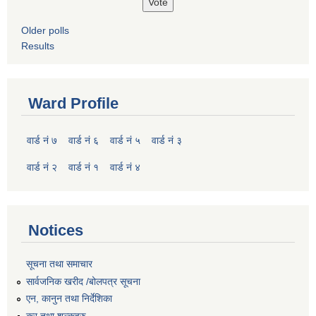
Older polls
Results
Ward Profile
वार्ड नं ७
वार्ड नं ६
वार्ड नं ५
वार्ड नं ३
वार्ड नं २
वार्ड नं १
वार्ड नं ४
Notices
सूचना तथा समाचार
सार्वजनिक खरीद /बोलपत्र सूचना
एन, कानुन तथा निर्देशिका