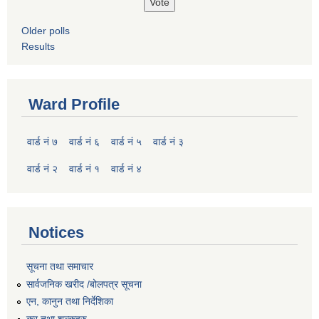
Older polls
Results
Ward Profile
वार्ड नं ७
वार्ड नं ६
वार्ड नं ५
वार्ड नं ३
वार्ड नं २
वार्ड नं १
वार्ड नं ४
Notices
सूचना तथा समाचार
सार्वजनिक खरीद /बोलपत्र सूचना
एन, कानुन तथा निर्देशिका