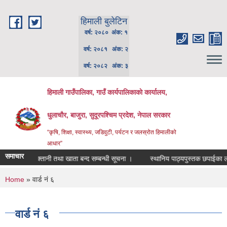
Skip to main content
हिमाली बुलेटिन
वर्ष: २०८० अंक: १
वर्ष: २०८१ अंक: २
वर्ष: २०८२ अंक: ३
हिमाली गाउँपालिका, गाउँ कार्यपालिकाकाे कार्यालय,
धुलाचौर, बाजुरा, सुदूरपश्चिम प्रदेश, नेपाल सरकार
“कृषि, शिक्षा, स्वास्थ्य, जडिवुटी, पर्यटन र जलस्रोत हिमालीको
आधार”
समाचार
.व. को भुक्तानी तथा खाता बन्द सम्बन्धी सूचना ।
स्थानिय पाठ्यपुस्तक छपाईका लागि 
You are here
Home
» वार्ड नं ६
वार्ड नं ६