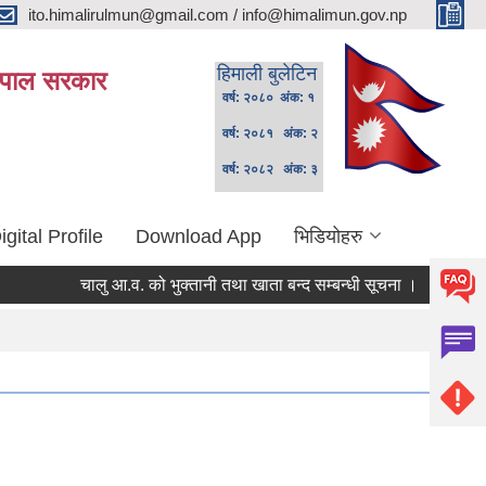
ito.himalirulmun@gmail.com / info@himalimun.gov.np
हिमाली बुलेटिन
 नेपाल सरकार
वर्ष: २०८० अंक: १
वर्ष: २०८१ अंक: २
वर्ष: २०८२ अंक: ३
igital Profile
Download App
भिडियोहरु
चालु आ.व. को भुक्तानी तथा खाता बन्द सम्बन्धी सूचना ।
स्थानिय प