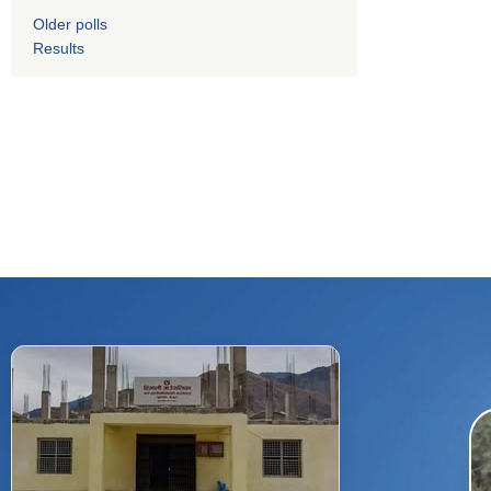
Older polls
Results
f
Facebook
⋯