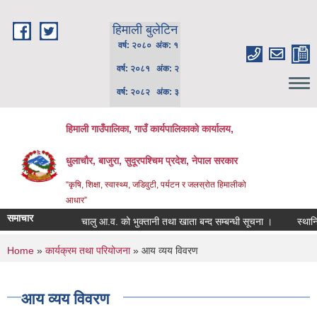
Skip to main content
हिमाली बुलेटिन
वर्ष: २०८० अंक: १
वर्ष: २०८१ अंक: २
वर्ष: २०८२ अंक: ३
हिमाली गाउँपालिका, गाउँ कार्यपालिकाकाे कार्यालय,
धुलाचौर, बाजुरा, सुदूरपश्चिम प्रदेश, नेपाल सरकार
“कृषि, शिक्षा, स्वास्थ्य, जडिवुटी, पर्यटन र जलस्रोत हिमालीको
आधार”
समाचार
चालु आ.व. को भुक्तानी तथा खाता बन्द सम्बन्धी सूचना ।
स्थानिय प
You are here
Home
»
कार्यक्रम तथा परियोजना
» आय व्यय विवरण
आय व्यय विवरण