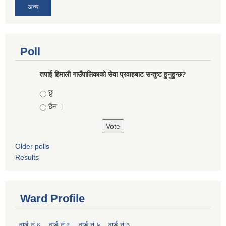
अन्य
Poll
तपाई हिमाली गाउँपालिकाको सेवा प्रवाहबाट सन्तुष्ट हुनुहुन्छ?
Choices
छु
छैन ।
Older polls
Results
Ward Profile
वार्ड नं ७
वार्ड नं ६
वार्ड नं ५
वार्ड नं ३