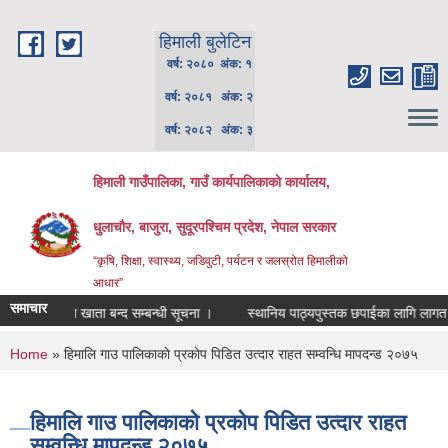
Skip to main content
हिमाली बुलेटिन
वर्ष: २०८० अंक: १
वर्ष: २०८१ अंक: २
वर्ष: २०८२ अंक: ३
हिमाली गाउँपालिका, गाउँ कार्यपालिकाकाे कार्यालय,
धुलाचौर, बाजुरा, सुदूरपश्चिम प्रदेश, नेपाल सरकार
“कृषि, शिक्षा, स्वास्थ्य, जडिवुटी, पर्यटन र जलस्रोत हिमालीको
आधार”
समाचार
्तानी तथा खाता बन्द सम्बन्धी सूचना ।
स्थानिय पाठ्यपुस्तक छपाईका लागि लागत अनुमा
You are here
Home
» हिमालि गाउ पालिकाकाे प्रकाेप पिडित उत्दार राहत सम्वन्धि मापदन्ड २०७५
हिमालि गाउ पालिकाकाे प्रकाेप पिडित उत्दार राहत
सम्वन्धि मापदन्ड २०७५