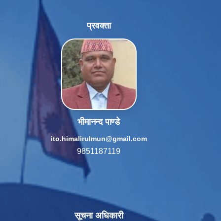
प्रवक्ता
भीमानन्द पाण्डे
ito.himalirulmun@gmail.com
9851187119
सूचना अधिकारी