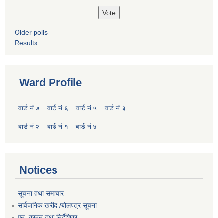
Older polls
Results
Ward Profile
वार्ड नं ७
वार्ड नं ६
वार्ड नं ५
वार्ड नं ३
वार्ड नं २
वार्ड नं १
वार्ड नं ४
Notices
सूचना तथा समाचार
सार्वजनिक खरीद /बोलपत्र सूचना
एन, कानुन तथा निर्देशिका