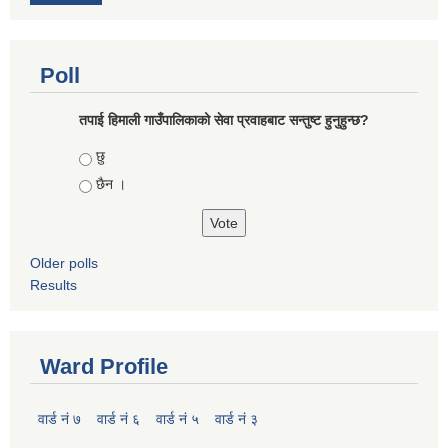
Poll
तपाई हिमाली गाउँपालिकाको सेवा प्रवाहबाट सन्तुष्ट हुनुहुन्छ?
Choices
छु
छैन ।
Older polls
Results
Ward Profile
वार्ड नं ७
वार्ड नं ६
वार्ड नं ५
वार्ड नं ३