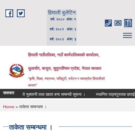
Skip to main content
हिमाली बुलेटिन
वर्ष: २०८० अंक: १
वर्ष: २०८१ अंक: २
वर्ष: २०८२ अंक: ३
हिमाली गाउँपालिका, गाउँ कार्यपालिकाकाे कार्यालय,
धुलाचौर, बाजुरा, सुदूरपश्चिम प्रदेश, नेपाल सरकार
“कृषि, शिक्षा, स्वास्थ्य, जडिवुटी, पर्यटन र जलस्रोत हिमालीको
आधार”
समाचार
लु आ.व. को भुक्तानी तथा खाता बन्द सम्बन्धी सूचना ।
स्थानिय पाठ्यपुस्तक छपाईका ल
You are here
Home
» ताकेता सम्बन्धमा ।
ताकेता सम्बन्धमा ।