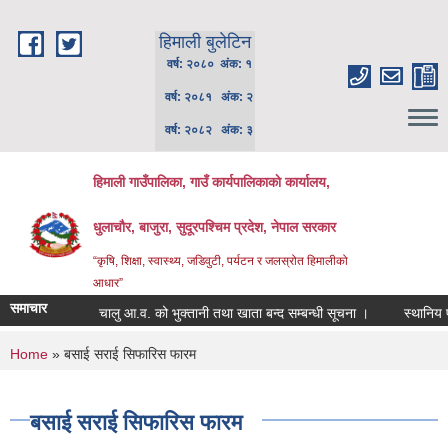
Skip to main content
हिमाली बुलेटिन
वर्ष: २०८० अंक: १
वर्ष: २०८१ अंक: २
वर्ष: २०८२ अंक: ३
हिमाली गाउँपालिका, गाउँ कार्यपालिकाकाे कार्यालय,
धुलाचौर, बाजुरा, सुदूरपश्चिम प्रदेश, नेपाल सरकार
“कृषि, शिक्षा, स्वास्थ्य, जडिवुटी, पर्यटन र जलस्रोत हिमालीको
आधार”
समाचार
चालु आ.व. को भुक्तानी तथा खाता बन्द सम्बन्धी सूचना ।
स्थानिय पाठ्य
You are here
Home
» बसाई सराई सिफारिस फारम
बसाई सराई सिफारिस फारम