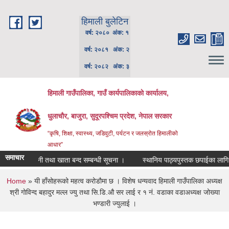
Skip to main content
हिमाली बुलेटिन
वर्ष: २०८० अंक: १
वर्ष: २०८१ अंक: २
वर्ष: २०८२ अंक: ३
हिमाली गाउँपालिका, गाउँ कार्यपालिकाकाे कार्यालय,
धुलाचौर, बाजुरा, सुदूरपश्चिम प्रदेश, नेपाल सरकार
“कृषि, शिक्षा, स्वास्थ्य, जडिवुटी, पर्यटन र जलस्रोत हिमालीको
आधार”
समाचार
 को भुक्तानी तथा खाता बन्द सम्बन्धी सूचना ।
स्थानिय पाठ्यपुस्तक छपाईका लागि लागत
You are here
Home
» यी हाँसोहरूको महत्व करोडौमा छ । विशेष धन्यवाद हिमाली गाउँपालिका अध्यक्ष
श्री गाेविन्द बहादुर मल्ल ज्यु तथा सि.डि.औ सर लाई र १ नं. वडाका वडाअध्यक्ष जोख्या
भण्डारी ज्युलाई ।