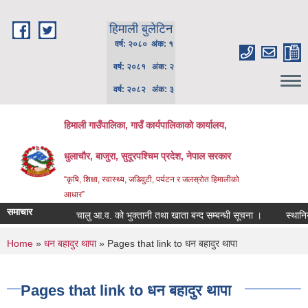
Skip to main content
हिमाली बुलेटिन
वर्ष: २०८० अंक: १
वर्ष: २०८१ अंक: २
वर्ष: २०८२ अंक: ३
हिमाली गाउँपालिका, गाउँ कार्यपालिकाकाे कार्यालय,
धुलाचौर, बाजुरा, सुदूरपश्चिम प्रदेश, नेपाल सरकार
“कृषि, शिक्षा, स्वास्थ्य, जडिवुटी, पर्यटन र जलस्रोत हिमालीको
आधार”
समाचार
चालु आ.व. को भुक्तानी तथा खाता बन्द सम्बन्धी सूचना ।
स्थानिय पा
You are here
Home
»
धन बहादुर थापा
» Pages that link to धन बहादुर थापा
Pages that link to धन बहादुर थापा