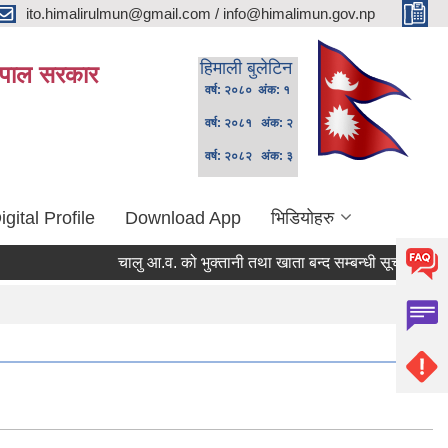
ito.himalirulmun@gmail.com / info@himalimun.gov.np
हिमाली बुलेटिन
 नेपाल सरकार
वर्ष: २०८० अंक: १
वर्ष: २०८१ अंक: २
वर्ष: २०८२ अंक: ३
igital Profile
Download App
भिडियोहरु
चालु आ.व. को भुक्तानी तथा खाता बन्द सम्बन्धी सूचना ।
स