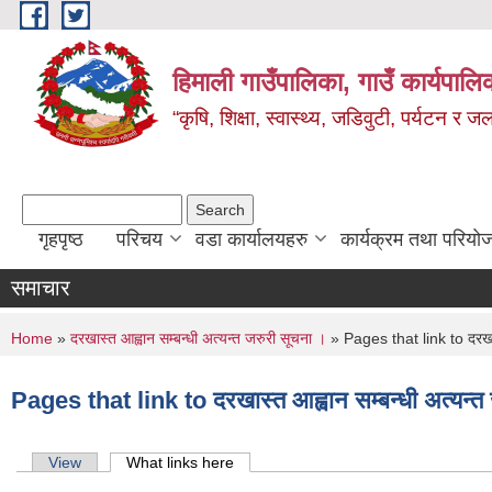
Skip to main content
हिमाली गाउँपालिका, गाउँ कार्यपालि
“कृषि, शिक्षा, स्वास्थ्य, जडिवुटी, पर्यटन र
Search form
Search
गृहपृष्ठ
परिचय
वडा कार्यालयहरु
कार्यक्रम तथा परियो
समाचार
You are here
Home
»
दरखास्त आह्वान सम्बन्धी अत्यन्त जरुरी सूचना ।
» Pages that link to दरखास्
Pages that link to दरखास्त आह्वान सम्बन्धी अत्यन्त
Primary tabs
View
What links here
(active tab)