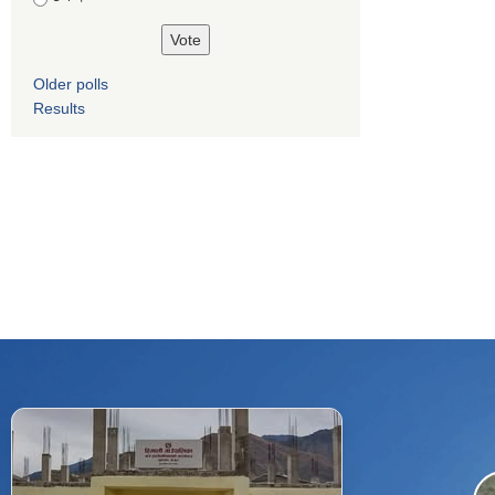
Older polls
Results
f
Facebook
⋯