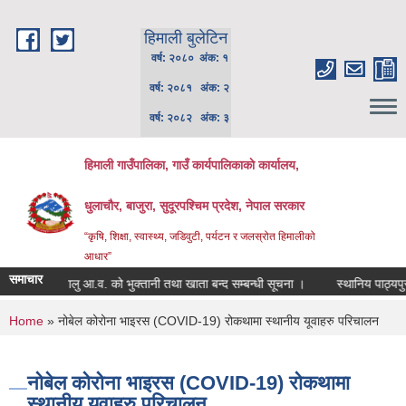
Skip to main content
हिमाली बुलेटिन
वर्ष: २०८० अंक: १
वर्ष: २०८१ अंक: २
वर्ष: २०८२ अंक: ३
हिमाली गाउँपालिका, गाउँ कार्यपालिकाकाे कार्यालय,
धुलाचौर, बाजुरा, सुदूरपश्चिम प्रदेश, नेपाल सरकार
“कृषि, शिक्षा, स्वास्थ्य, जडिवुटी, पर्यटन र जलस्रोत हिमालीको
आधार”
समाचार
चालु आ.व. को भुक्तानी तथा खाता बन्द सम्बन्धी सूचना ।
स्थानिय पाठ्यपुस्तक
You are here
Home
» नोबेल कोरोना भाइरस (COVID-19) रोकथामा स्थानीय यूवाहरु परिचालन
नोबेल कोरोना भाइरस (COVID-19) रोकथामा
स्थानीय यूवाहरु परिचालन