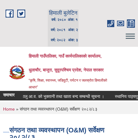
Skip to main content
हिमाली बुलेटिन
वर्ष: २०८० अंक: १
वर्ष: २०८१ अंक: २
वर्ष: २०८२ अंक: ३
हिमाली गाउँपालिका, गाउँ कार्यपालिकाकाे कार्यालय,
धुलाचौर, बाजुरा, सुदूरपश्चिम प्रदेश, नेपाल सरकार
“कृषि, शिक्षा, स्वास्थ्य, जडिवुटी, पर्यटन र जलस्रोत हिमालीको
आधार”
समाचार
चालु आ.व. को भुक्तानी तथा खाता बन्द सम्बन्धी सूचना ।
स्थानिय पाठ्यपुस्त
You are here
Home
» संगठन तथा व्यवस्थापन (O&M) सर्वेक्षण २०८२/८३
संगठन तथा व्यवस्थापन (O&M) सर्वेक्षण
२०८२/८३