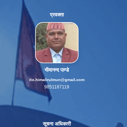
प्रवक्ता
भीमानन्द पाण्डे
ito.himalirulmun@gmail.com
9851187119
सूचना अधिकारी