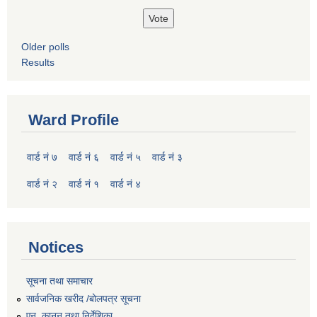
Older polls
Results
Ward Profile
वार्ड नं ७
वार्ड नं ६
वार्ड नं ५
वार्ड नं ३
वार्ड नं २
वार्ड नं १
वार्ड नं ४
Notices
सूचना तथा समाचार
सार्वजनिक खरीद /बोलपत्र सूचना
एन, कानुन तथा निर्देशिका